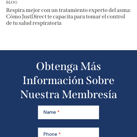
BLOG
Respira mejor con un tratamiento experto del asma:
Cómo JustDirect te capacita para tomar el control
de tu salud respiratoria
Obtenga Más
Información Sobre
Nuestra Membresía
Learn
More
Name
*
About
Our
Membership
Phone
*