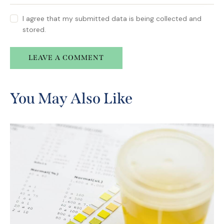
I agree that my submitted data is being collected and
stored.
A
l
You May Also Like
t
e
r
n
a
t
i
v
e
: