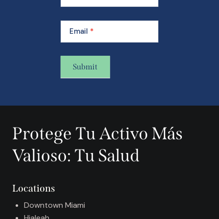
Email
*
Submit
A
l
t
Protege Tu Activo Más
e
r
Valioso: Tu Salud
n
a
t
Locations
i
v
Downtown Miami
e
Hialeah