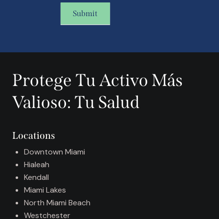
Submit
A
l
t
Protege Tu Activo Más
e
r
Valioso: Tu Salud
n
a
t
Locations
i
v
Downtown Miami
e
Hialeah
:
Kendall
Miami Lakes
North Miami Beach
Westchester