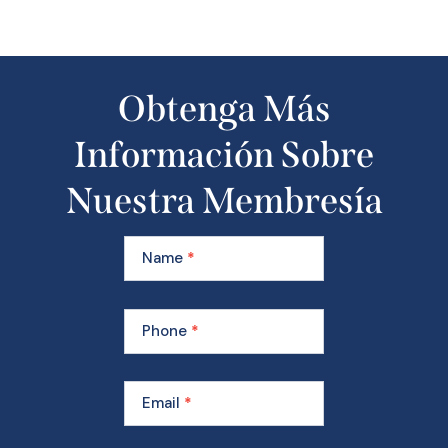
Obtenga Más
Información Sobre
Nuestra Membresía
Learn
More
Name
*
About
Our
Membership
Phone
*
Email
*