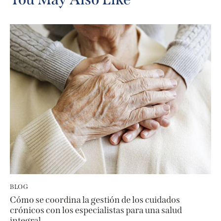
e
r
n
a
t
i
v
e
:
BLOG
Cómo se coordina la gestión de los cuidados
crónicos con los especialistas para una salud
integral