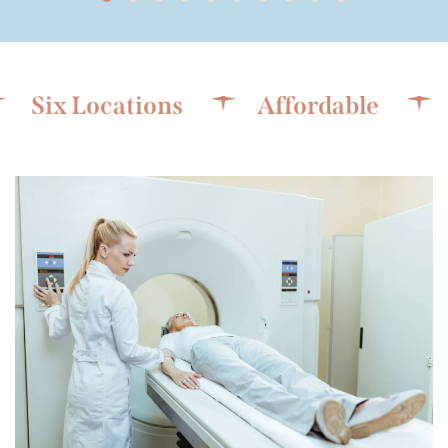
 Locations
Affordable
No H