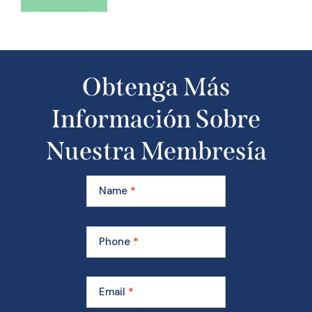
Obtenga Más
Información Sobre
Nuestra Membresía
Learn
More
Name
*
About
Our
Membership
Phone
*
Email
*