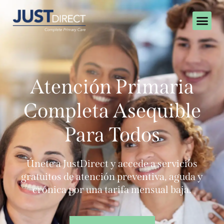
Atención Primaria
Completa Asequible
Para Todos
Únete a JustDirect y accede a servicios
gratuitos de atención preventiva, aguda y
crónica por una tarifa mensual baja.