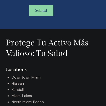
Submit
A
l
t
Protege Tu Activo Más
e
r
Valioso: Tu Salud
n
a
t
Locations
i
v
Downtown Miami
e
Hialeah
:
Kendall
Miami Lakes
North Miami Beach