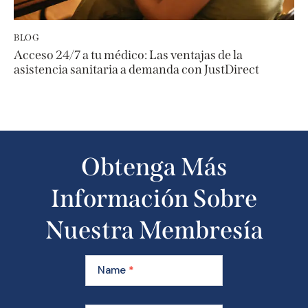
BLOG
Acceso 24/7 a tu médico: Las ventajas de la
asistencia sanitaria a demanda con JustDirect
Obtenga Más
Información Sobre
Nuestra Membresía
Learn
More
Name
*
About
Our