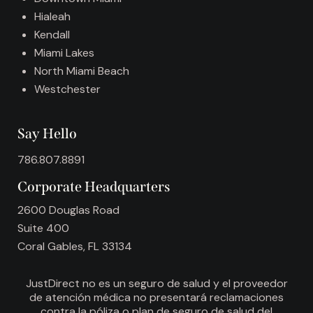
e
Hialeah
:
Kendall
Miami Lakes
North Miami Beach
Westchester
Say Hello
786.807.8891
Corporate Headquarters
2600 Douglas Road
Suite 400
Coral Gables, FL 33134
JustDirect no es un seguro de salud y el proveedor
de atención médica no presentará reclamaciones
contra la póliza o plan de seguro de salud del