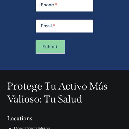
Membership
Phone
*
Email
*
Submit
A
l
t
Protege Tu Activo Más
e
r
Valioso: Tu Salud
n
a
t
Locations
i
v
Downtown Miami