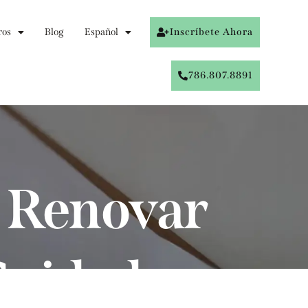
ros
Blog
Español
Inscríbete Ahora
786.807.8891
a Renovar
Cuidador