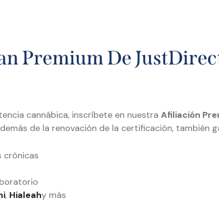
lan Premium De JustDirec
stencia cannábica, inscríbete en nuestra
Afiliación Pr
Además de la renovación de la certificación, también g
 crónicas
aboratorio
mi
,
Hialeah
y más