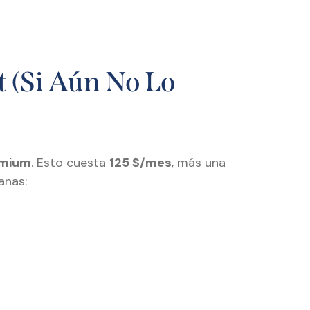
t (si Aún No Lo
emium
. Esto cuesta
125 $/mes
, más una
anas: