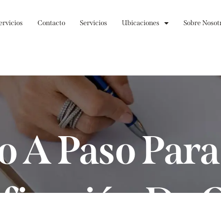
ervicios
Contacto
Servicios
Ubicaciones
Sobre Nosot
o A Paso Par
ificación De 