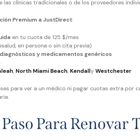
las clínicas tradicionales o de los proveedores indivi
ción Premium a JustDirect
:
uida
en tu cuota de 125 $/mes
esalud, en persona o sin cita previa)
 diagnósticos y medicamentos genéricos
e
aleah
,
North Miami Beach
,
Kendall
y
Westchester
es para ver a un médico ni pagar cuotas extra por cad
ria.
 Paso Para Renovar 