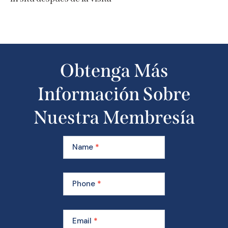
Obtenga Más
Información Sobre
Nuestra Membresía
Learn
More
Name
*
About
Our
Membership
Phone
*
Email
*