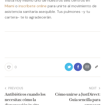
Visita hoy mismo uno de nuestros seis centros en
Miami
o
inscríbete online
para unirte al movimiento de
asistencia sanitaria asequible. Tus pulmones -y tu
cartera- te lo agradecerán.
0
PREVIOUS
NEXT
Antibióticos cuando los
Cómo unirse a JustDirect:
necesitas: cómo la
Guía sencilla para