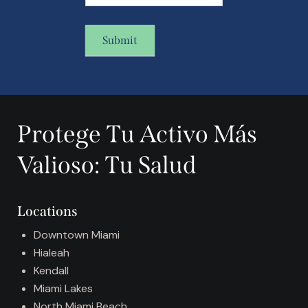
Submit
A
l
t
Protege Tu Activo Más
e
r
Valioso: Tu Salud
n
a
t
Locations
i
v
Downtown Miami
e
Hialeah
:
Kendall
Miami Lakes
North Miami Beach