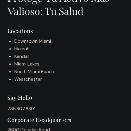
r
Valioso: Tu Salud
n
a
t
Locations
i
v
Downtown Miami
e
Hialeah
:
Kendall
Miami Lakes
North Miami Beach
Westchester
Say Hello
786.807.8891
Corporate Headquarters
2600 Douglas Road