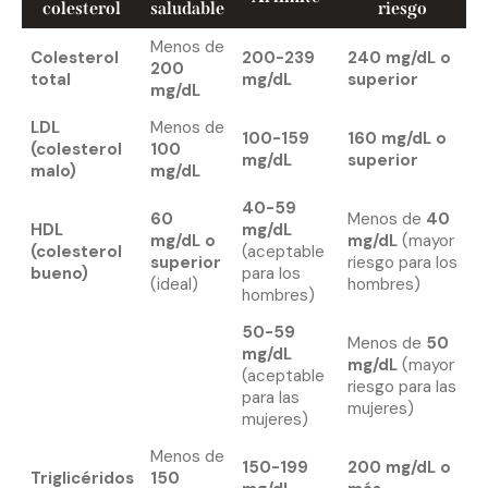
colesterol
saludable
riesgo
Menos de
Colesterol
200-239
240 mg/dL o
200
total
mg/dL
superior
mg/dL
LDL
Menos de
100-159
160 mg/dL o
(colesterol
100
mg/dL
superior
malo)
mg/dL
40-59
60
Menos de
40
HDL
mg/dL
mg/dL o
mg/dL
(mayor
(colesterol
(aceptable
superior
riesgo para los
bueno)
para los
(ideal)
hombres)
hombres)
50-59
Menos de
50
mg/dL
mg/dL
(mayor
(aceptable
riesgo para las
para las
mujeres)
mujeres)
Menos de
150-199
200 mg/dL o
Triglicéridos
150