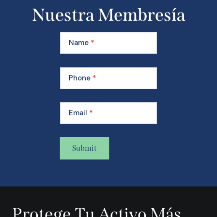
Nuestra Membresía
Learn
More
Name
*
About
Our
Membership
Phone
*
Email
*
Submit
A
l
t
Protege Tu Activo Más
e