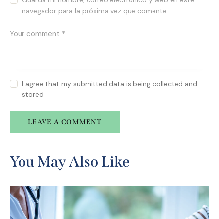
Guarda mi nombre, correo electrónico y web en este
navegador para la próxima vez que comente.
I agree that my submitted data is being collected and
stored.
A
l
You May Also Like
t
e
r
n
a