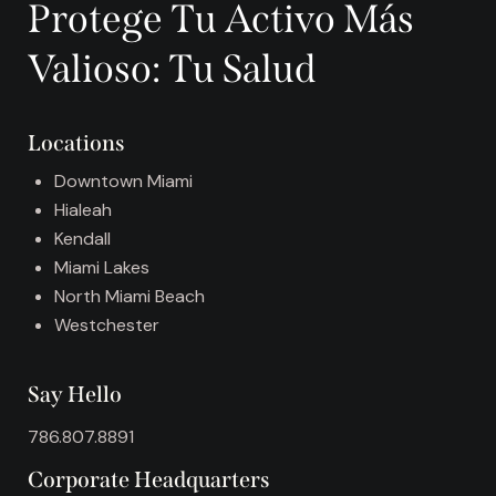
Protege Tu Activo Más
e
r
Valioso: Tu Salud
n
a
t
Locations
i
v
Downtown Miami
e
Hialeah
:
Kendall
Miami Lakes
North Miami Beach
Westchester
Say Hello
786.807.8891
Corporate Headquarters