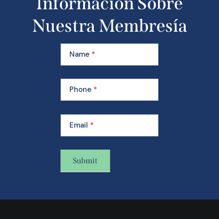
Información Sobre
Nuestra Membresía
Learn
More
Name
*
About
Our
Membership
Phone
*
Email
*
Submit
A
l
t