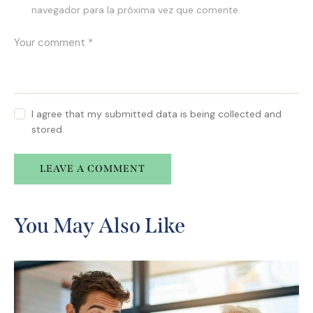
navegador para la próxima vez que comente.
I agree that my submitted data is being collected and
stored.
A
l
You May Also Like
t
e
r
n
a
t