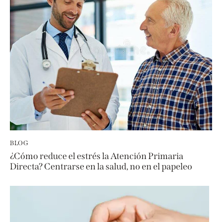
i
v
e
:
BLOG
¿Cómo reduce el estrés la Atención Primaria
Directa? Centrarse en la salud, no en el papeleo