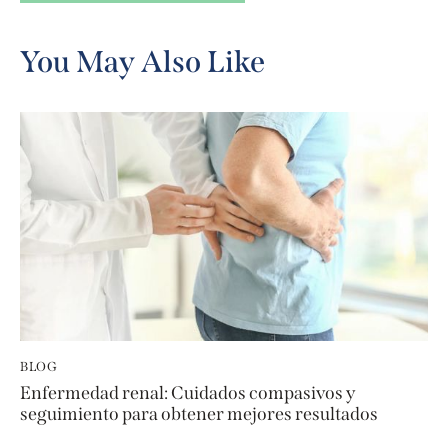
A
l
You May Also Like
t
e
r
n
a
t
i
v
e
:
BLOG
Enfermedad renal: Cuidados compasivos y
seguimiento para obtener mejores resultados