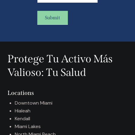
Submit
A
l
t
Protege Tu Activo Más
e
r
Valioso: Tu Salud
n
a
t
Locations
i
v
Downtown Miami
e
Hialeah
:
Kendall
Miami Lakes
North Miami Beach