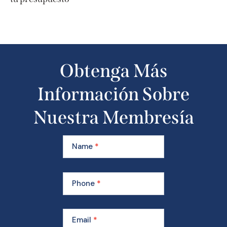
Obtenga Más
Información Sobre
Nuestra Membresía
Learn
More
Name
*
About
Our
Membership
Phone
*
Email
*