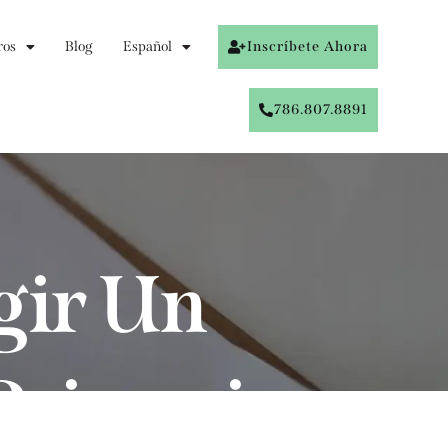
ros
Blog
Español
Inscríbete Ahora
786.807.8891
gir Un
Primaria