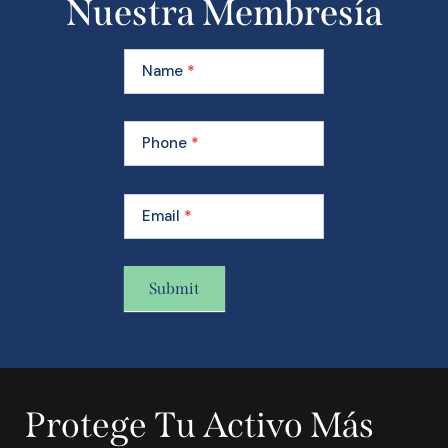
Nuestra Membresía
Learn
More
Name
*
About
Our
Membership
Phone
*
Email
*
Submit
A
l
t
Protege Tu Activo Más
e
r