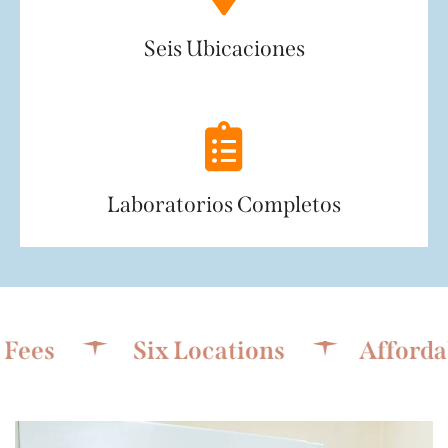
Seis Ubicaciones
Laboratorios Completos
ees
Six Locations
Affordab