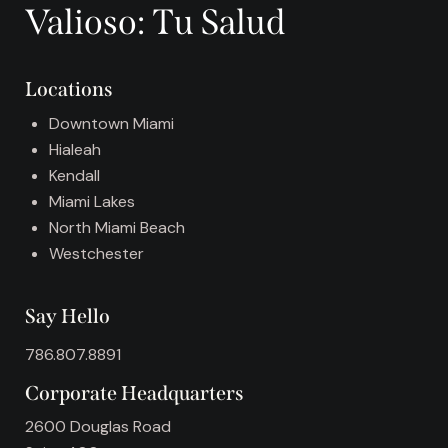
Valioso: Tu Salud
n
a
t
Locations
i
v
Downtown Miami
e
Hialeah
:
Kendall
Miami Lakes
North Miami Beach
Westchester
Say Hello
786.807.8891
Corporate Headquarters
2600 Douglas Road