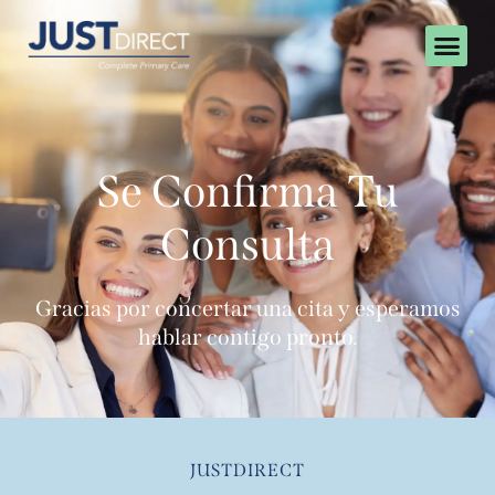
Se Confirma Tu
Consulta
Gracias por concertar una cita y esperamos
hablar contigo pronto.
JUSTDIRECT