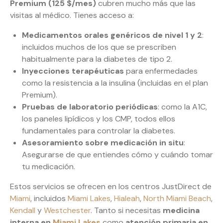
Premium (125 $/mes)
cubren mucho más que las
visitas al médico. Tienes acceso a:
Medicamentos orales genéricos de nivel 1 y 2
:
incluidos muchos de los que se prescriben
habitualmente para la diabetes de tipo 2.
Inyecciones terapéuticas
para enfermedades
como la resistencia a la insulina (incluidas en el plan
Premium).
Pruebas de laboratorio periódicas
: como la A1C,
los paneles lipídicos y los CMP, todos ellos
fundamentales para controlar la diabetes.
Asesoramiento sobre medicación in situ
:
Asegurarse de que entiendes cómo y cuándo tomar
tu medicación.
Estos servicios se ofrecen en los centros JustDirect de
Miami
, incluidos
Miami Lakes
,
Hialeah
,
North Miami Beach
,
Kendall
y
Westchester
. Tanto si necesitas
medicina
interna en
Miami Lakes
como
atención primaria en