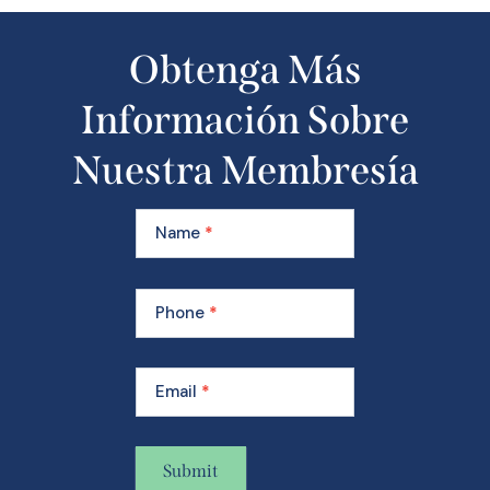
Obtenga Más
Información Sobre
Nuestra Membresía
Learn
More
Name
*
About
Our
Membership
Phone
*
Email
*
Submit