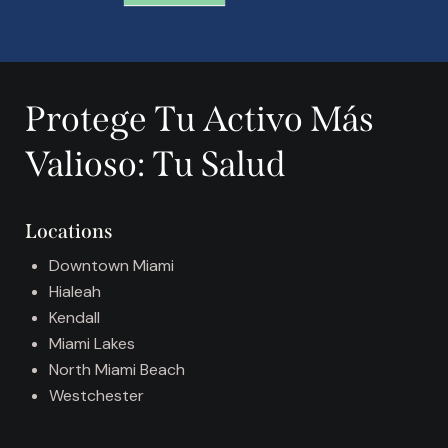
A
l
t
Protege Tu Activo Más
e
r
Valioso: Tu Salud
n
a
t
Locations
i
v
Downtown Miami
e
Hialeah
:
Kendall
Miami Lakes
North Miami Beach
Westchester