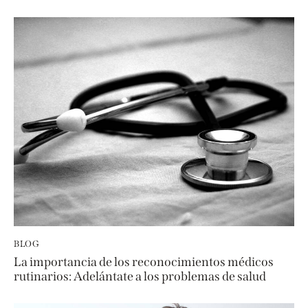
r
n
a
t
i
v
e
:
BLOG
La importancia de los reconocimientos médicos
rutinarios: Adelántate a los problemas de salud