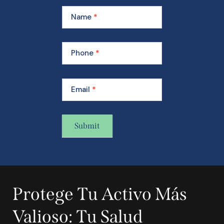
Learn
More
Name
*
About
Our
Membership
Phone
*
Email
*
Submit
A
l
t
Protege Tu Activo Más
e
r
Valioso: Tu Salud
n