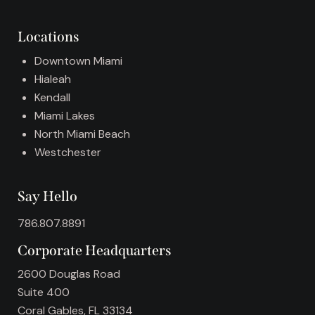
a
t
Locations
i
v
Downtown Miami
e
Hialeah
:
Kendall
Miami Lakes
North Miami Beach
Westchester
Say Hello
786.807.8891
Corporate Headquarters
2600 Douglas Road
Suite 400
Coral Gables, FL 33134